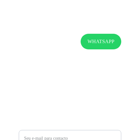
AQUI CONSIGO...
WHATSAPP
ATENDIMENTO
retrosarias@casanossa.pt
(+ 351) 932 350 656
SUPORTE
Digite o seu e-mail abaixo