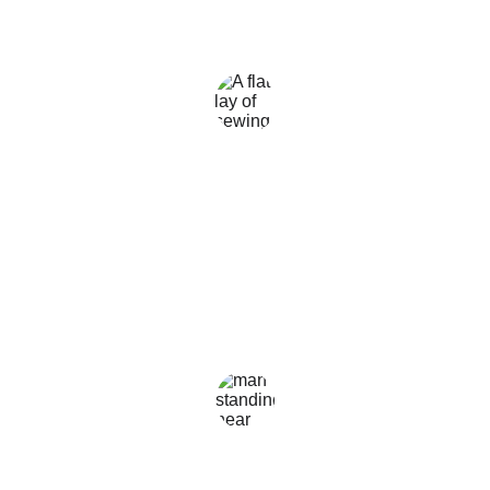
A qualidade é excelente e o 
atendimento é maravilhoso.
Maria Silva
★★★★★
Os tecidos são incríveis e a entrega 
foi rápida. Com certeza voltarei a 
comprar aqui novamente!
João Pereira